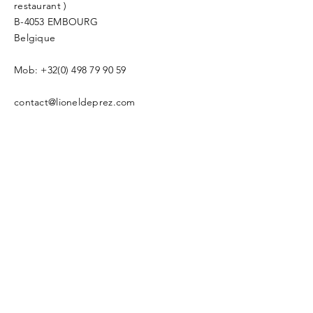
restaurant )
B-4053 EMBOURG
Belgique
Mob: +32(0) 498 79 90 59
contact@lioneldeprez.com
Votre Nom
Saisissez votre adresse email
Sujet