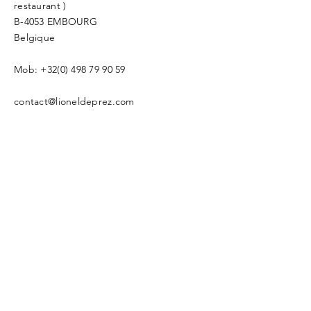
restaurant )
B-4053 EMBOURG
Belgique
Mob: +32(0) 498 79 90 59
contact@lioneldeprez.com
Votre Nom
Saisissez votre adresse email
Sujet